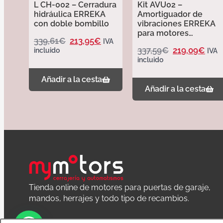
L CH-002 – Cerradura
Kit AVU02 –
hidráulica ERREKA
Amortiguador de
con doble bombillo
vibraciones ERREKA
para motores
339,61
€
213,95
€
IVA
hidráulicos cortos
337,59
€
219,09
€
incluido
IVA
incluido
Añadir a la cesta
Añadir a la cesta
Tienda online de motores para puertas de garaje,
mandos, herrajes y todo tipo de recambios.