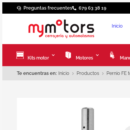
Preguntas frecuentes
679 63 38 19
Inicio
Kits motor
Motores
Mand
Te encuentras en:
Inicio
Productos
Pernio FE 