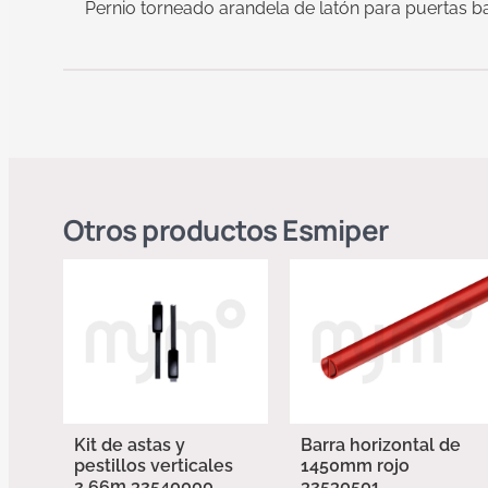
Pernio torneado arandela de latón para puertas ba
Otros productos
Esmiper
Kit de astas y
Barra horizontal de
pestillos verticales
1450mm rojo
2,66m 32540000
32530501