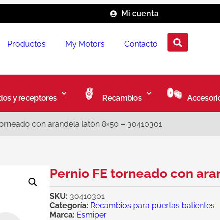
Mi cuenta
Productos
My Motors
Contacto
os y receptores
Recambios
Accesori
torneado con arandela latón 8×50 – 30410301
Pernio FE torneado con ara
SKU:
30410301
Categoría:
Recambios para puertas batientes
Marca:
Esmiper