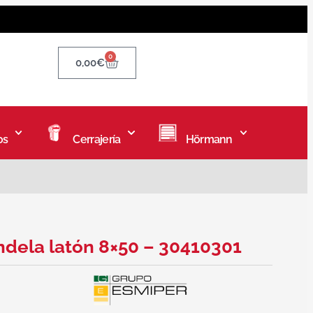
0
0,00
€
os
Cerrajería
Hörmann
ndela latón 8×50 – 30410301