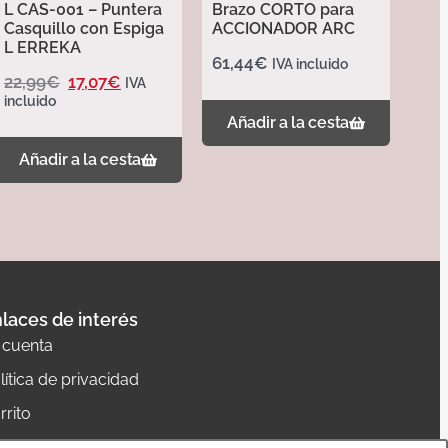
L CAS-001 – Puntera
Brazo CORTO para
Casquillo con Espiga
ACCIONADOR ARC
L ERREKA
61,44
€
IVA incluido
22,99
€
17,07
€
IVA
incluido
Añadir a la cesta
Añadir a la cesta
laces de interés
 cuenta
lítica de privacidad
rrito