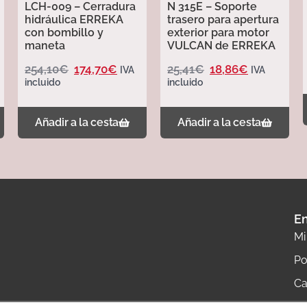
LCH-009 – Cerradura
N 315E – Soporte
hidráulica ERREKA
trasero para apertura
con bombillo y
exterior para motor
maneta
VULCAN de ERREKA
254,10
€
174,70
€
25,41
€
18,86
€
IVA
IVA
incluido
incluido
Añadir a la cesta
Añadir a la cesta
En
Mi
Po
Ca