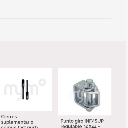
Cierres
Punto giro INF/SUP
suplementario
regulable 30X44 –
común fast push