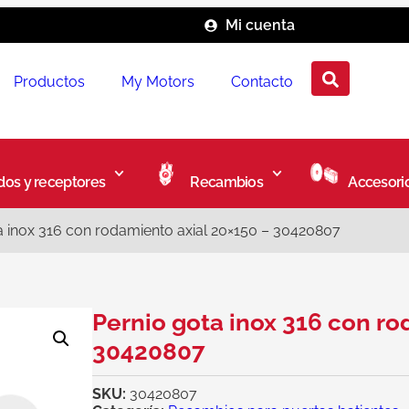
Mi cuenta
Productos
My Motors
Contacto
os y receptores
Recambios
Accesori
a inox 316 con rodamiento axial 20×150 – 30420807
Pernio gota inox 316 con ro
30420807
SKU:
30420807