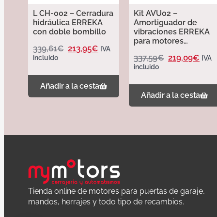
L CH-002 – Cerradura
Kit AVU02 –
hidráulica ERREKA
Amortiguador de
con doble bombillo
vibraciones ERREKA
para motores
339,61
€
213,95
€
IVA
hidráulicos cortos
337,59
€
219,09
€
incluido
IVA
incluido
Añadir a la cesta
Añadir a la cesta
Tienda online de motores para puertas de garaje,
mandos, herrajes y todo tipo de recambios.