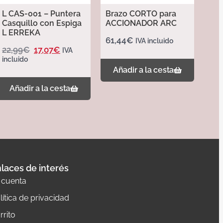
L CAS-001 – Puntera
Brazo CORTO para
Casquillo con Espiga
ACCIONADOR ARC
L ERREKA
61,44
€
IVA incluido
22,99
€
17,07
€
IVA
incluido
Añadir a la cesta
Añadir a la cesta
laces de interés
 cuenta
lítica de privacidad
rrito