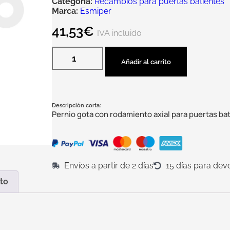
Categoría:
Recambios para puertas batientes
Marca:
Esmiper
41,53
€
IVA incluido
Añadir al carrito
Descripción corta:
Pernio gota con rodamiento axial para puertas ba
Envíos a partir de 2 días
15 días para dev
to