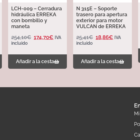
LCH-009 – Cerradura
N 315E – Soporte
hidráulica ERREKA
trasero para apertura
con bombillo y
exterior para motor
maneta
VULCAN de ERREKA
254,10
€
174,70
€
25,41
€
18,86
€
IVA
IVA
incluido
incluido
Añadir a la cesta
Añadir a la cesta
En
Mi
Po
Ca