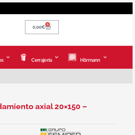
0
0,00
€
os
Cerrajería
Hörmann
damiento axial 20×150 –