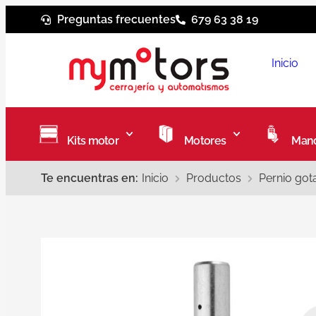
Preguntas frecuentes
679 63 38 19
Inicio
Kits motor
Motores
Mand
Te encuentras en:
Inicio
Productos
Pernio got