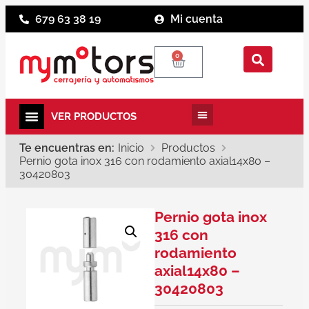
679 63 38 19
Mi cuenta
0
Te encuentras en:
Inicio
Productos
Pernio gota inox 316 con rodamiento axial14x80 –
30420803
Pernio gota inox
316 con
rodamiento
axial14x80 –
30420803