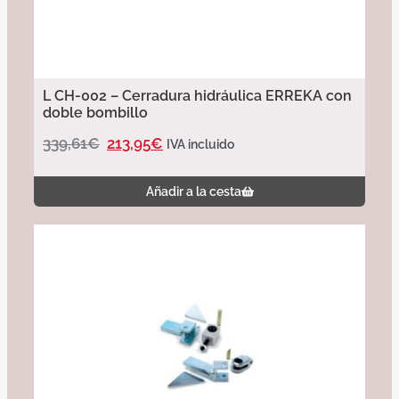
L CH-002 – Cerradura hidráulica ERREKA con
doble bombillo
339,61
€
213,95
€
IVA incluido
Añadir a la cesta