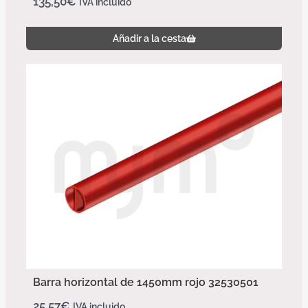
135,50
€
IVA incluido
Añadir a la cesta
Barra horizontal de 1450mm rojo 32530501
25,57
€
IVA incluido