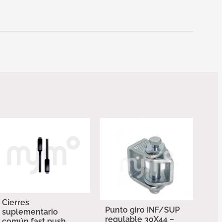
Cierres
Punto giro INF/SUP
suplementario
regulable 30X44 –
común fast push