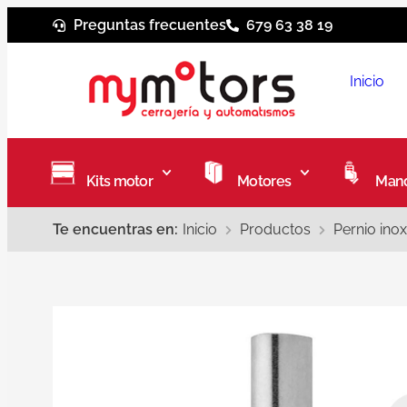
Preguntas frecuentes
679 63 38 19
Inicio
Kits motor
Motores
Mand
Te encuentras en:
Inicio
Productos
Pernio ino