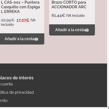
L CAS-001 – Puntera
Brazo CORTO para
Casquillo con Espiga
ACCIONADOR ARC
L ERREKA
61,44
€
IVA incluido
22,99
€
17,07
€
IVA
incluido
Añadir a la cesta
Añadir a la cesta
laces de interés
 cuenta
lítica de privacidad
rrito