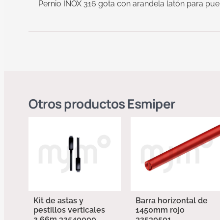
Pernio INOX 316 gota con arandela latón para puer
Otros productos
Esmiper
Kit de astas y
Barra horizontal de
pestillos verticales
1450mm rojo
2,66m 32540000
32530501