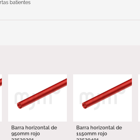
tas batientes
Barra horizontal de
Barra horizontal de
950mm rojo
1150mm rojo
32530301
32530401