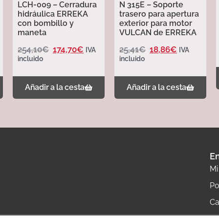
LCH-009 – Cerradura
N 315E – Soporte
hidráulica ERREKA
trasero para apertura
con bombillo y
exterior para motor
maneta
VULCAN de ERREKA
254,10
€
174,70
€
25,41
€
18,86
€
IVA
IVA
incluido
incluido
Añadir a la cesta
Añadir a la cesta
En
Mi
Po
Ca