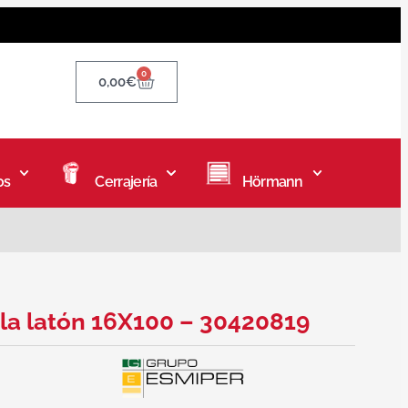
0
0,00
€
os
Cerrajería
Hörmann
ela latón 16X100 – 30420819