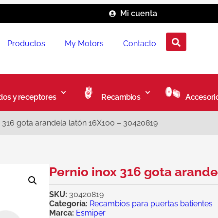
Mi cuenta
Productos
My Motors
Contacto
os y receptores
Recambios
Accesori
x 316 gota arandela latón 16X100 – 30420819
Pernio inox 316 gota arand
SKU:
30420819
Categoría:
Recambios para puertas batientes
Marca:
Esmiper