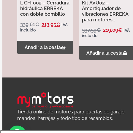
L CH-002 – Cerradura
Kit AVU02 –
hidráulica ERREKA
Amortiguador de
con doble bombillo
vibraciones ERREKA
para motores
339,61
€
213,95
€
IVA
hidráulicos cortos
337,59
€
219,09
€
incluido
IVA
incluido
Añadir a la cesta
Añadir a la cesta
Tienda online de motores para puertas de garaje,
mandos, herrajes y todo tipo de recambios.