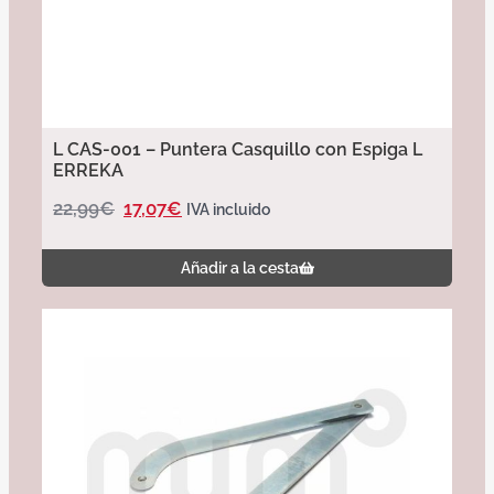
L CAS-001 – Puntera Casquillo con Espiga L
ERREKA
22,99
€
17,07
€
IVA incluido
Añadir a la cesta