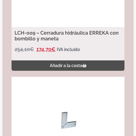
LCH-009 – Cerradura hidráulica ERREKA con
bombillo y maneta
254,10
€
174,70
€
IVA incluido
Añadir a la cesta