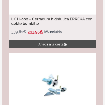
L CH-002 – Cerradura hidráulica ERREKA con
doble bombillo
339,61
€
213,95
€
IVA incluido
Añadir a la cesta