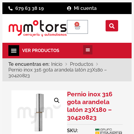
679 63 38 19
Mi cuenta
0
Te encuentras en:
Inicio
Productos
Pernio inox 316 gota arandela latón 23X180 –
30420823
Pernio inox 316
gota arandela
latón 23X180 –
30420823
SKU: