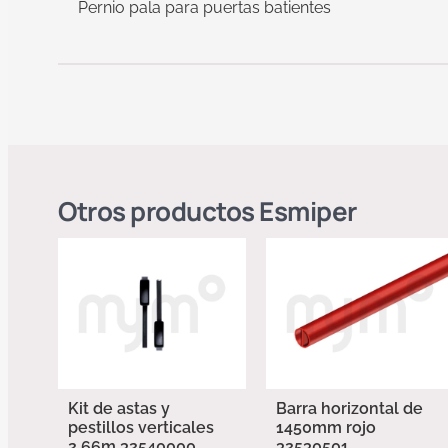
Pernio pala para puertas batientes
Otros productos
Esmiper
Kit de astas y
Barra horizontal de
pestillos verticales
1450mm rojo
2,66m 32540000
32530501