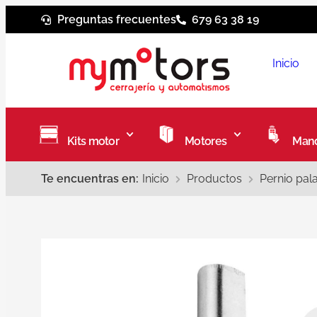
Preguntas frecuentes
679 63 38 19
Inicio
Kits motor
Motores
Mand
Te encuentras en:
Inicio
Productos
Pernio pal