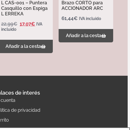
L CAS-001 – Puntera
Brazo CORTO para
Casquillo con Espiga
ACCIONADOR ARC
L ERREKA
61,44
€
IVA incluido
22,99
€
17,07
€
IVA
incluido
Añadir a la cesta
Añadir a la cesta
laces de interés
 cuenta
lítica de privacidad
rrito