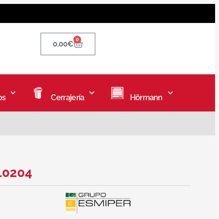
0
0,00
€
os
Cerrajería
Hörmann
10204