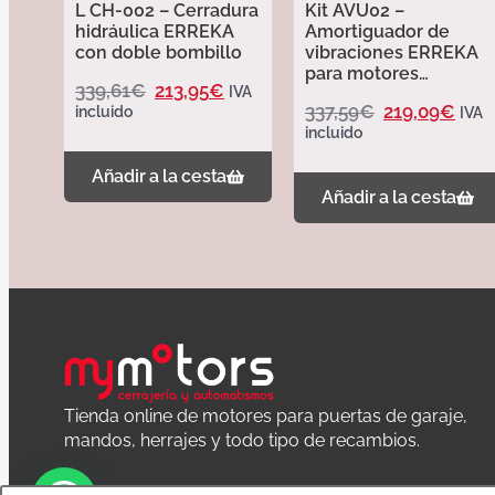
L CH-002 – Cerradura
Kit AVU02 –
hidráulica ERREKA
Amortiguador de
con doble bombillo
vibraciones ERREKA
para motores
339,61
€
213,95
€
IVA
hidráulicos cortos
337,59
€
219,09
€
incluido
IVA
incluido
Añadir a la cesta
Añadir a la cesta
Tienda online de motores para puertas de garaje,
mandos, herrajes y todo tipo de recambios.