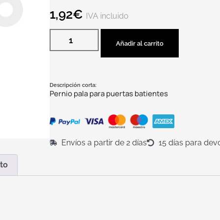
1,92
€
IVA incluido
Añadir al carrito
Descripción corta:
Pernio pala para puertas batientes
Envíos a partir de 2 días
15 días para dev
to