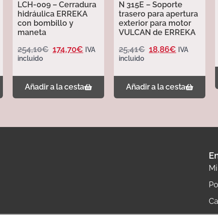
LCH-009 – Cerradura
N 315E – Soporte
hidráulica ERREKA
trasero para apertura
con bombillo y
exterior para motor
maneta
VULCAN de ERREKA
254,10
€
174,70
€
25,41
€
18,86
€
IVA
IVA
incluido
incluido
Añadir a la cesta
Añadir a la cesta
En
Mi
Po
Ca