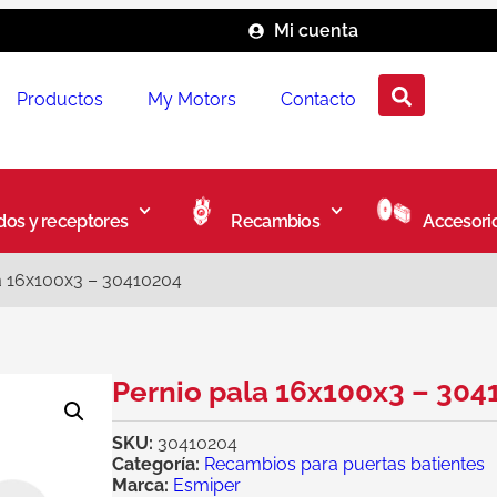
Mi cuenta
Productos
My Motors
Contacto
os y receptores
Recambios
Accesori
a 16x100x3 – 30410204
Pernio pala 16x100x3 – 304
SKU:
30410204
Categoría:
Recambios para puertas batientes
Marca:
Esmiper