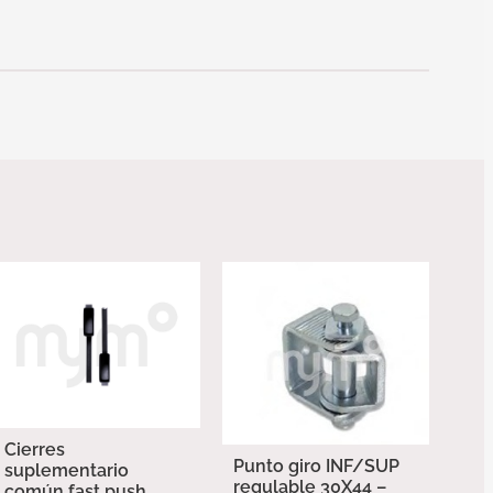
Cierres
Punto giro INF/SUP
suplementario
regulable 30X44 –
común fast push