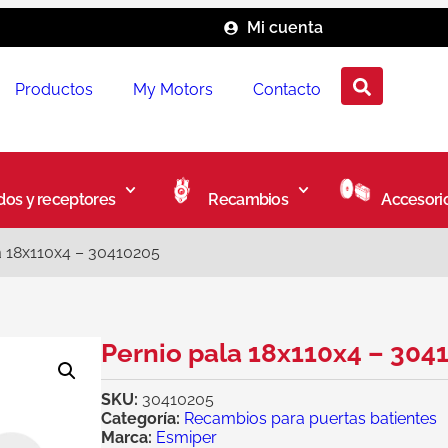
Mi cuenta
Productos
My Motors
Contacto
os y receptores
Recambios
Accesori
a 18x110x4 – 30410205
Pernio pala 18x110x4 – 304
SKU:
30410205
Categoría:
Recambios para puertas batientes
Marca:
Esmiper