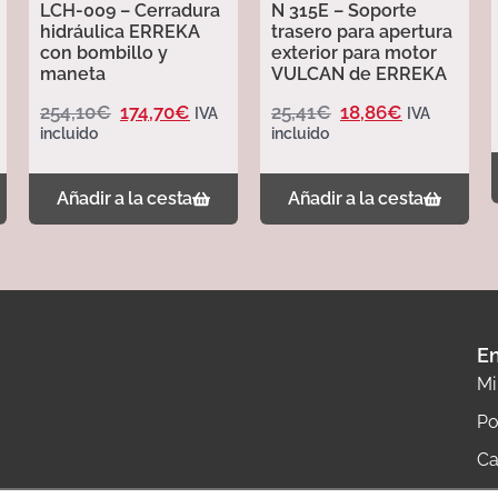
LCH-009 – Cerradura
N 315E – Soporte
hidráulica ERREKA
trasero para apertura
con bombillo y
exterior para motor
maneta
VULCAN de ERREKA
254,10
€
174,70
€
25,41
€
18,86
€
IVA
IVA
incluido
incluido
Añadir a la cesta
Añadir a la cesta
En
Mi
Po
Ca