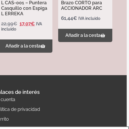
L CAS-001 – Puntera
Brazo CORTO para
Casquillo con Espiga
ACCIONADOR ARC
L ERREKA
61,44
€
IVA incluido
22,99
€
17,07
€
IVA
incluido
Añadir a la cesta
Añadir a la cesta
laces de interés
 cuenta
lítica de privacidad
rrito