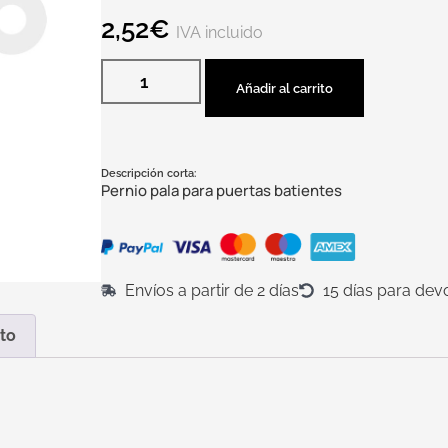
2,52
€
IVA incluido
Añadir al carrito
Descripción corta:
Pernio pala para puertas batientes
Envíos a partir de 2 días
15 días para dev
to