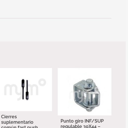
Cierres
Punto giro INF/SUP
suplementario
regulable 30X44 –
común fast push