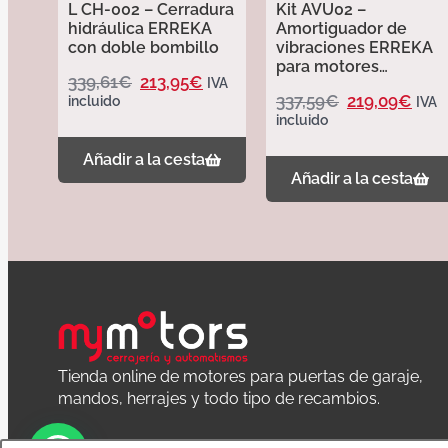
L CH-002 – Cerradura
Kit AVU02 –
hidráulica ERREKA
Amortiguador de
con doble bombillo
vibraciones ERREKA
para motores
339,61
€
213,95
€
IVA
hidráulicos cortos
337,59
€
219,09
€
incluido
IVA
incluido
Añadir a la cesta
Añadir a la cesta
Tienda online de motores para puertas de garaje,
mandos, herrajes y todo tipo de recambios.