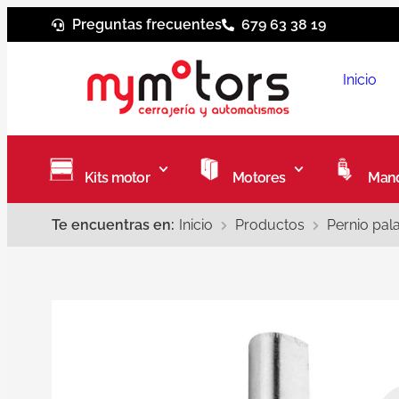
Preguntas frecuentes
679 63 38 19
Inicio
Kits motor
Motores
Mand
Te encuentras en:
Inicio
Productos
Pernio pal