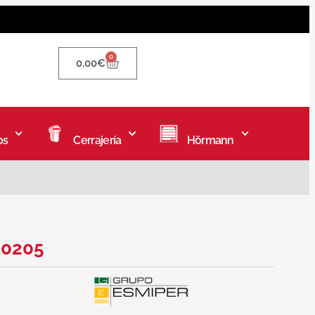
0
0,00
€
os
Cerrajería
Hörmann
10205