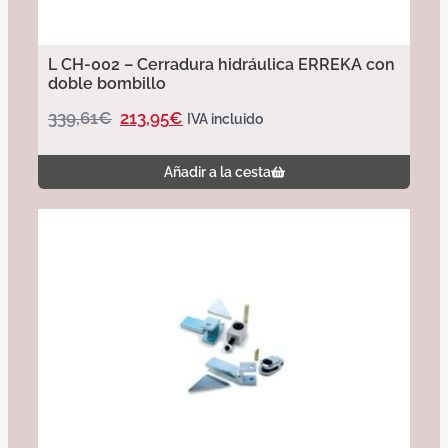
L CH-002 – Cerradura hidráulica ERREKA con
doble bombillo
339,61
€
213,95
€
IVA incluido
Añadir a la cesta