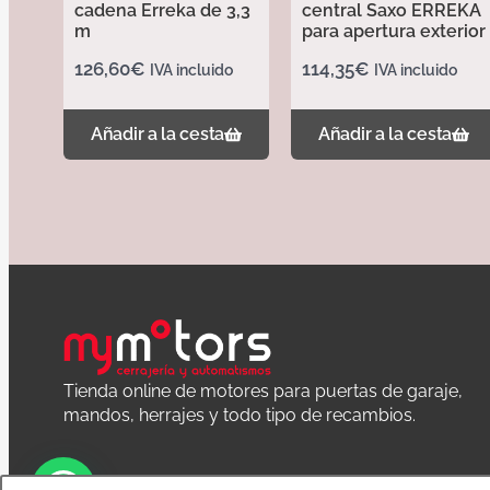
cadena Erreka de 3,3
central Saxo ERREKA
m
para apertura exterior
126,60
€
114,35
€
IVA incluido
IVA incluido
Añadir a la cesta
Añadir a la cesta
Tienda online de motores para puertas de garaje,
mandos, herrajes y todo tipo de recambios.