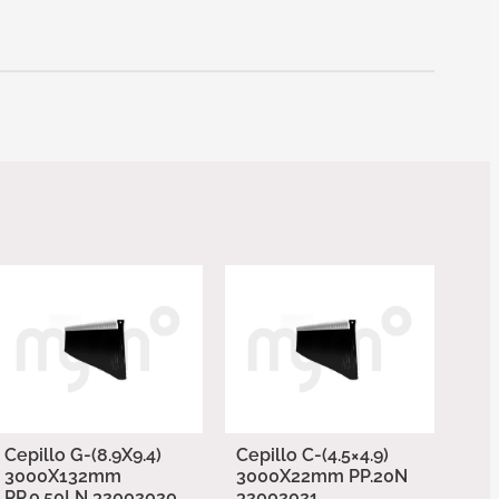
Cepillo G-(8.9X9.4)
Cepillo C-(4.5×4.9)
3000X132mm
3000X22mm PP.20N
PP.0.50LN 32002020
32002021