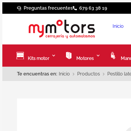
Preguntas frecuentes
679 63 38 19
Inicio
Kits motor
Motores
Mand
Te encuentras en:
Inicio
Productos
Pestillo l