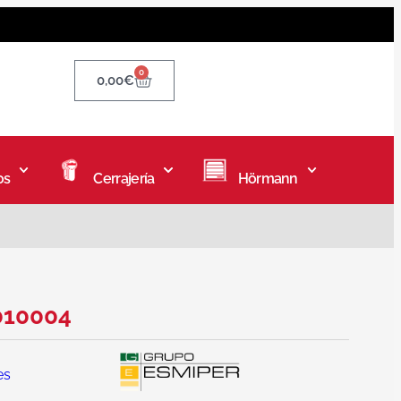
0
0,00
€
os
Cerrajería
Hörmann
0010004
es