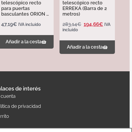
telescópico recto
telescópico recto
para puertas
ERREKA (Barra de 2
basculantes ORION –
metros)
Erreka
47,19
€
283,14
€
194,66
€
IVA incluido
IVA
incluido
Añadir a la cesta
Añadir a la cesta
laces de interés
 cuenta
lítica de privacidad
rrito