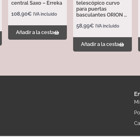
central Saxo – Erreka
telescópico curvo
para puertas
108,90
€
IVA incluido
basculantes ORION –
Erreka
58,99
€
IVA incluido
Añadir a la cesta
Añadir a la cesta
En
Mi
Po
Ca