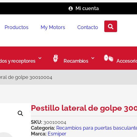
Mi cuenta
Productos
My Motors
Contacto
os y receptores
Recambios
Accesori
ateral de golpe 30010004
Pestillo lateral de golpe 3
SKU:
30010004
Categoría:
Recambios para puertas basculant
Marca:
Esmiper