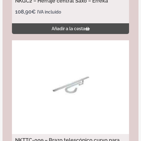
NKGC2 – Herraje central Saxo – Erreka
108,90
€
IVA incluido
Añadir a la cesta
NKTTC-009 – Brazo telescópico curvo para