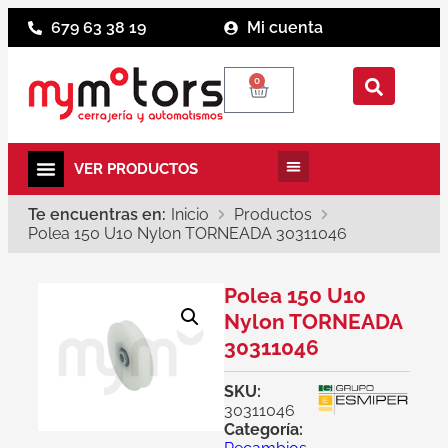
679 63 38 19
Mi cuenta
0
Te encuentras en:
Inicio
Productos
Polea 150 U10 Nylon TORNEADA 30311046
Polea 150 U10
Nylon TORNEADA
30311046
SKU:
30311046
Categoría: