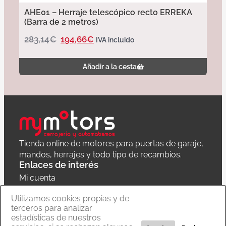
AHE01 – Herraje telescópico recto ERREKA
(Barra de 2 metros)
283,14
€
194,66
€
IVA incluido
Añadir a la cesta
Tienda online de motores para puertas de garaje,
mandos, herrajes y todo tipo de recambios.
Enlaces de interés
Mi cuenta
Política de privacidad
Utilizamos cookies propias y de
terceros para analizar
Carrito
estadísticas de nuestros