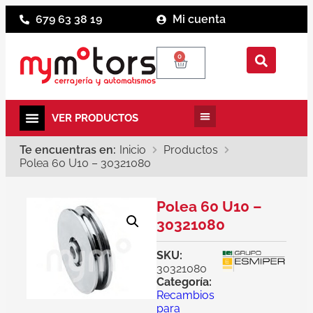
679 63 38 19
Mi cuenta
0
Te encuentras en:
Inicio
Productos
Polea 60 U10 – 30321080
Polea 60 U10 –
30321080
SKU:
30321080
Categoría:
Recambios
para