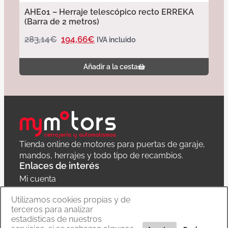
AHE01 – Herraje telescópico recto ERREKA
(Barra de 2 metros)
283,14
€
194,66
€
IVA incluido
Añadir a la cesta
Tienda online de motores para puertas de garaje,
mandos, herrajes y todo tipo de recambios.
Enlaces de interés
Mi cuenta
Política de privacidad
Utilizamos cookies propias y de
terceros para analizar
Carrito
estadísticas de nuestros