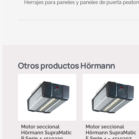
Herrajes para paneles y paneles de puerta peato
Otros productos
Hörmann
Motor seccional
Motor seccional
Hörmann SupraMatic
Hörmann SupraMatic
P Serie 4 4510320
E Serie 4 – 4510307