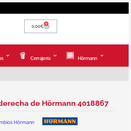
0
0,00
€
os
Cerrajería
Hörmann
2 derecha de Hörmann 4018867
mbios Hörmann