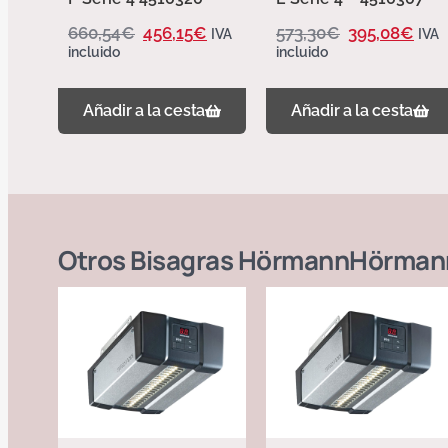
660,54
€
456,15
€
573,30
€
395,08
€
IVA
IVA
incluido
incluido
Añadir a la cesta
Añadir a la cesta
Otros
Bisagras Hörmann
Hörman