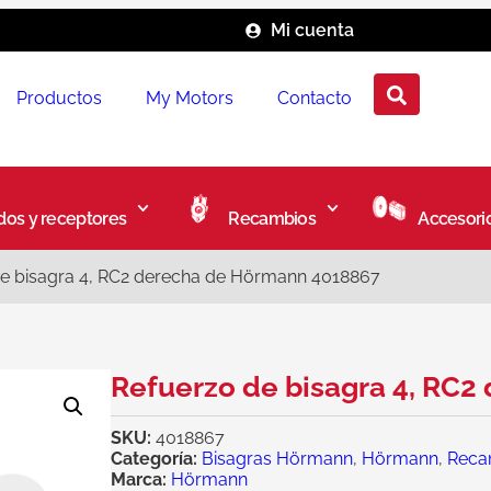
Mi cuenta
Productos
My Motors
Contacto
os y receptores
Recambios
Accesori
e bisagra 4, RC2 derecha de Hörmann 4018867
Refuerzo de bisagra 4, RC
SKU:
4018867
Categoría:
Bisagras Hörmann
,
Hörmann
,
Reca
Marca:
Hörmann