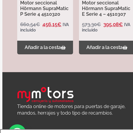
Motor seccional
Motor seccional
Hörmann SupraMatic
Hörmann SupraMatic
P Serie 4 4510320
E Serie 4 – 4510307
660,54
€
456,15
€
573,30
€
395,08
€
IVA
IVA
incluido
incluido
Añadir a la cesta
Añadir a la cesta
Tienda online de motores para puertas de garaje,
mandos, herrajes y todo tipo de recambios.