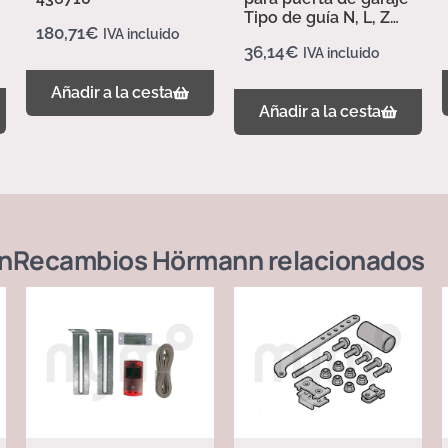
Tipo de guía N, L, Z
180,71
€
IVA incluido
437702
36,14
€
IVA incluido
Añadir a la cesta
Añadir a la cesta
n
Recambios Hörmann
relacionados