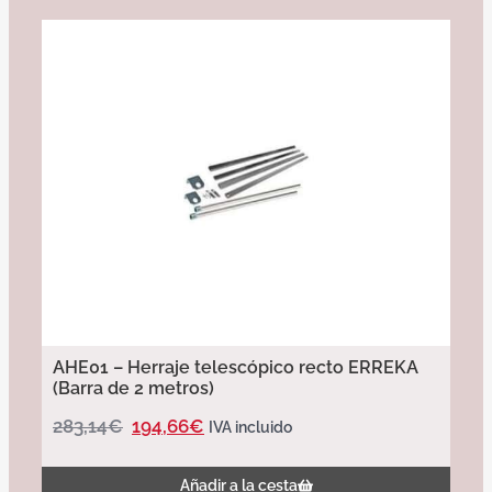
AHE01 – Herraje telescópico recto ERREKA
(Barra de 2 metros)
283,14
€
194,66
€
IVA incluido
Añadir a la cesta