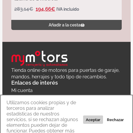
283,14
€
194,66
€
IVA incluido
Añadir a la cesta
Tienda online de motores para puertas de garaje,
mandos, herrajes y todo tipo de recambios.
Enlaces de interés
Mi cuenta
Política de privacidad
Utilizamos cookies propias y de
terceros para analizar
Carrito
estadísticas de nuestros
servicios, si se rechazan algunos
Aceptar
Rechazar
elementos pueden dejar de
funcionar. Puedes obtener más
Copyright © 2020 MyMoTors cerrajería y automatismos