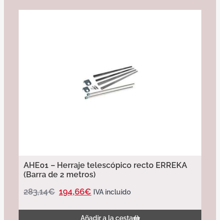
AHE01 – Herraje telescópico recto ERREKA
(Barra de 2 metros)
283,14
€
194,66
€
IVA incluido
Añadir a la cesta