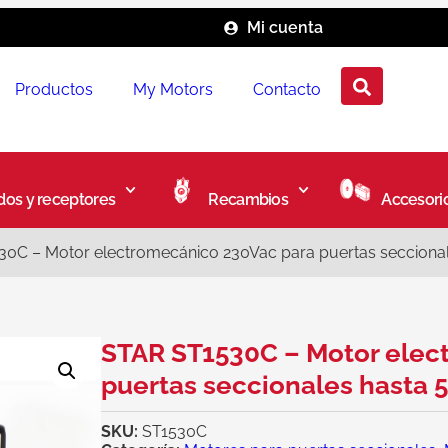
Mi cuenta
Productos
My Motors
Contacto
os y receptores
Recambios
Accesori
0C – Motor electromecánico 230Vac para puertas secciona
STAR ST1530C – Motor elec
puertas seccionales hasta 
SKU:
ST1530C