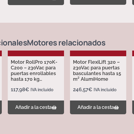
cionales
Motores
relacionados
Motor RollPro 170K-
Motor FlexiLift 320 –
C200 – 230Vac para
230Vac para puertas
puertas enrollables
basculantes hasta 15
hasta 170 kg
m² AlumiHome
AlumiHome
117,98
€
246,57
€
IVA incluido
IVA incluido
Añadir a la cesta
Añadir a la cesta