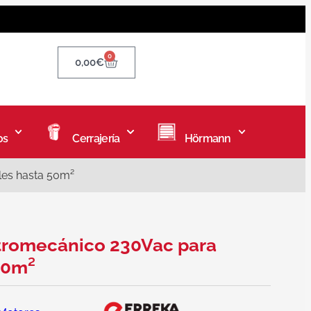
0
0,00
€
os
Cerrajería
Hörmann
les hasta 50m²
tromecánico 230Vac para
50m²