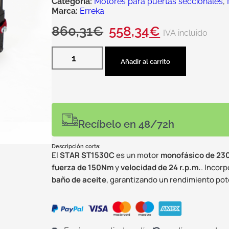
Categoría:
Motores para puertas seccionales
,
Marca:
Erreka
860,31
€
558,34
€
IVA incluido
Añadir al carrito
Recíbelo en 48/72h
Descripción corta:
El
STAR ST1530C
es un motor
monofásico
de 23
fuerza de 150Nm
y
velocidad de 24 r.p.m.
. Incor
baño de aceite
, garantizando un rendimiento pot