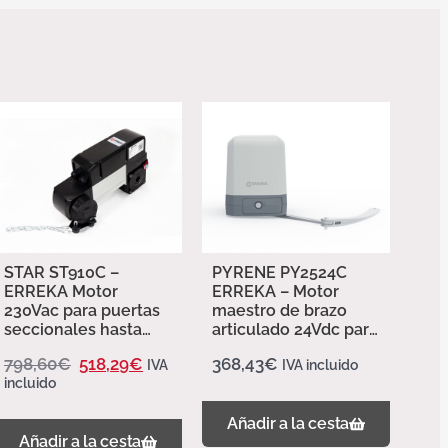
STAR ST910C –
PYRENE PY2524C
ERREKA Motor
ERREKA – Motor
230Vac para puertas
maestro de brazo
seccionales hasta
articulado 24Vdc para
30m²
puertas batientes
798,60
€
518,29
€
368,43
€
IVA
IVA incluido
hasta 2,5m
incluido
Añadir a la cesta
Añadir a la cesta