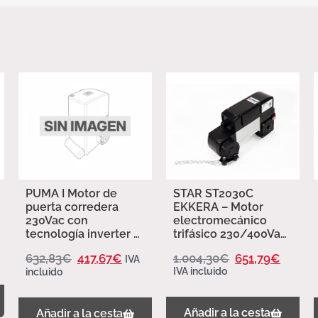
PUMA I Motor de
STAR ST2030C
puerta corredera
EKKERA – Motor
230Vac con
electromecánico
tecnología inverter y
trifásico 230/400Vac
cuadro integrado –
para puertas
632,83
€
417,67
€
1.004,30
€
651,79
€
IVA
Erreka
seccionales hasta
IVA incluido
incluido
60m²
Añadir a la cesta
Añadir a la cesta