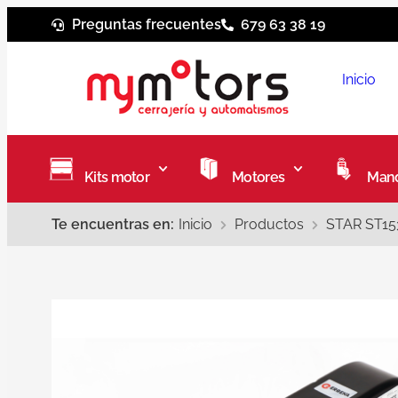
Preguntas frecuentes
679 63 38 19
Inicio
Kits motor
Motores
Mand
Te encuentras en:
Inicio
Productos
STAR ST153