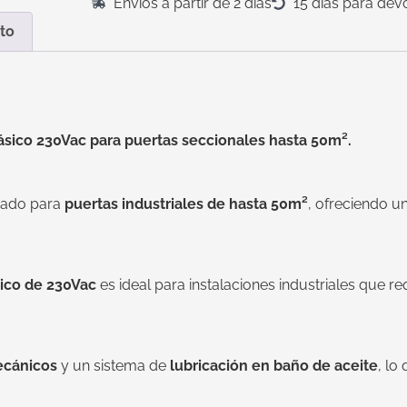
Envíos a partir de 2 días
15 días para dev
to
ico 230Vac para puertas seccionales hasta 50m².
ñado para
puertas industriales de hasta 50m²
, ofreciendo u
ico de 230Vac
es ideal para instalaciones industriales que r
ecánicos
y un sistema de
lubricación en baño de aceite
, lo