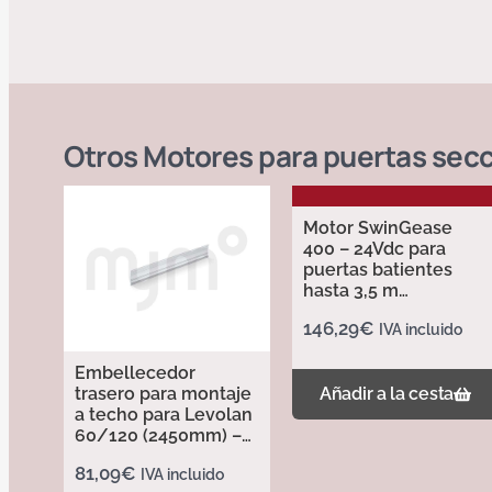
Otros
Motores para puertas sec
Motor SwinGease
400 – 24Vdc para
puertas batientes
hasta 3,5 m
AlumiHome
146,29
€
IVA incluido
Embellecedor
trasero para montaje
Añadir a la cesta
a techo para Levolan
60/120 (2450mm) –
Simil Inox 145614
81,09
€
IVA incluido