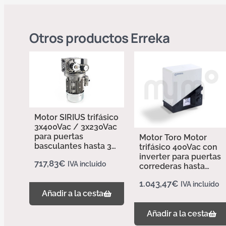
Otros productos
Erreka
Motor SIRIUS trifásico
3x400Vac / 3x230Vac
para puertas
Motor Toro Motor
basculantes hasta 30
trifásico 400Vac con
m – Erreka
inverter para puertas
717,83
€
IVA incluido
correderas hasta
2500 kg – Erreka
1.043,47
€
IVA incluido
Añadir a la cesta
Añadir a la cesta