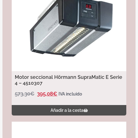
Motor seccional Hörmann SupraMatic E Serie
4 – 4510307
573,30
€
395,08
€
IVA incluido
Añadir a la cesta