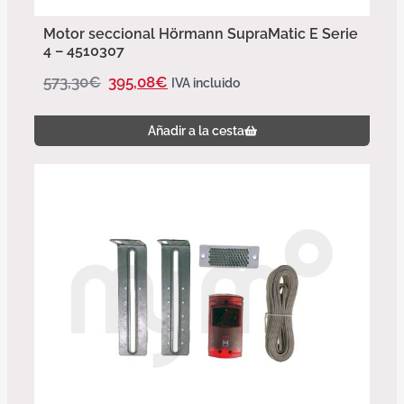
Motor seccional Hörmann SupraMatic E Serie
4 – 4510307
573,30
€
395,08
€
IVA incluido
Añadir a la cesta