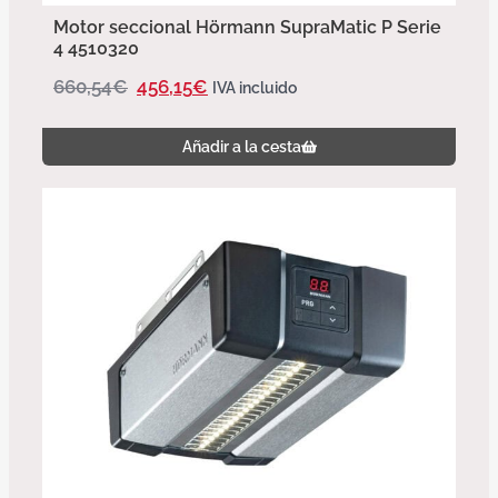
Motor seccional Hörmann SupraMatic P Serie
4 4510320
660,54
€
456,15
€
IVA incluido
Añadir a la cesta