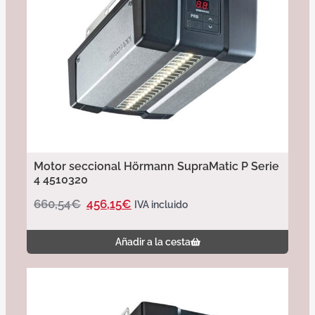
Motor seccional Hörmann SupraMatic P Serie
4 4510320
660,54
€
456,15
€
IVA incluido
Añadir a la cesta