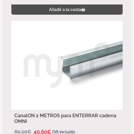
Añadir a la cesta
CanalON 2 METROS para ENTERRAR cadena
OMNI
60,50
€
40,60
€
IVA incluido