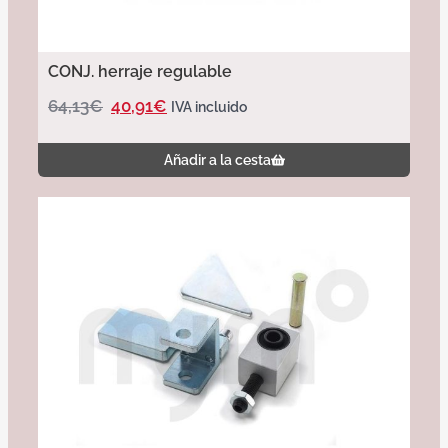
CONJ. herraje regulable
64,13
€
40,91
€
IVA incluido
Añadir a la cesta