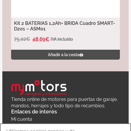
Kit 2 BATERIAS 1,2Ah+ BRIDA Cuadro SMART-
D201 – ASM01
75,02
€
48,69
€
IVA incluido
Añadir a la cesta
Tienda online de motores para puertas de garaje,
mandos, herrajes y todo tipo de recambios.
Enlaces de interés
Mi cuenta
Política de privacidad