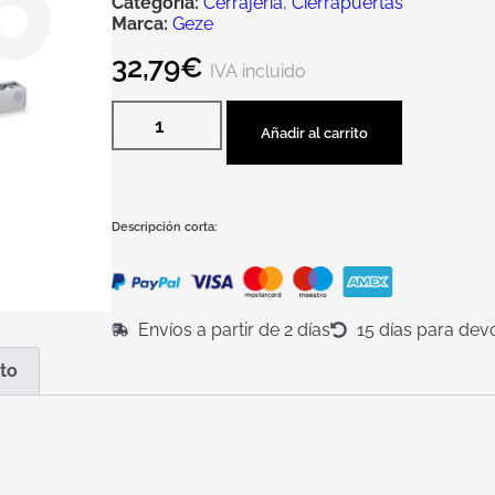
Categoría:
Cerrajería
,
Cierrapuertas
Marca:
Geze
32,79
€
IVA incluido
Añadir al carrito
Descripción corta:
Envíos a partir de 2 días
15 días para dev
to