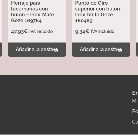
Herraje para
Punto de Giro
lucernarios con
superior con bulón –
bulón – Inox. Mate
Inox. brillo Geze
Geze 169764
180489
47,93
€
9,34
€
IVA incluido
IVA incluido
Añadir a la cesta
Añadir a la cesta
En
Mi
Po
Ca