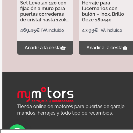
Set Levolan 120 con
Herraje para
fijación a muro para
lucernarios con
puertas correderas
bulón – Inox. Brillo
de cristal hasta 120kg
Geze 180440
longitud 2850mm –
469,45
€
47,93
€
IVA incluido
IVA incluido
Acabado Plata EV1
157940
Añadir a la cesta
Añadir a la cesta
Tienda online de motores para puertas de garaje,
mandos, herrajes y todo tipo de recambios.