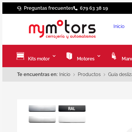
Preguntas frecuentes
679 63 38 19
Inicio
Kits motor
Motores
Mand
Te encuentras en:
Inicio
Productos
Guía desli