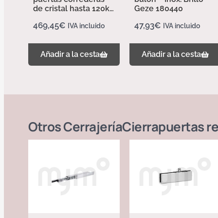
de cristal hasta 120kg
Geze 180440
longitud 2850mm –
469,45
€
47,93
€
IVA incluido
IVA incluido
Acabado Plata EV1
157940
Añadir a la cesta
Añadir a la cesta
Otros
Cerrajería
Cierrapuertas
re