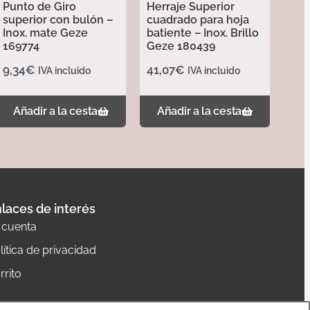
Punto de Giro
Herraje Superior
superior con bulón –
cuadrado para hoja
Inox. mate Geze
batiente – Inox. Brillo
169774
Geze 180439
9,34
€
41,07
€
IVA incluido
IVA incluido
Añadir a la cesta
Añadir a la cesta
laces de interés
 cuenta
lítica de privacidad
rrito