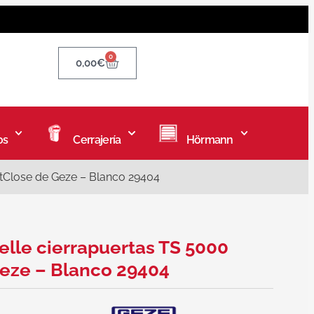
0
0,00
€
os
Cerrajería
Hörmann
ftClose de Geze – Blanco 29404
elle cierrapuertas TS 5000
Geze – Blanco 29404