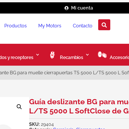
Mi cuenta
Productos
My Motors
Contacto
os y receptores
Recambios
Accesori
zante BG para muelle cierrapuertas TS 5000 L/TS 5000 L So
Guía deslizante BG para mu
L/TS 5000 L SoftClose de 
SKU:
29404