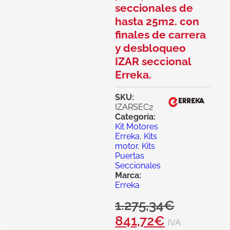
seccionales de
hasta 25m2. con
finales de carrera
y desbloqueo
IZAR seccional
Erreka.
SKU:
IZARSEC2
Categoría:
Kit Motores
Erreka
,
Kits
motor
,
Kits
Puertas
Seccionales
Marca:
Erreka
1.275,34
€
841,72
€
IVA