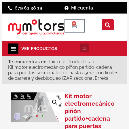
679 63 38 19
Mi cuenta
0
Te encuentras en:
Inicio
Productos
Kit motor electromecánico piñón partido+cadena
para puertas seccionales de hasta 25m2. con finales
de carrera y desbloqueo IZAR seccional Erreka.
Kit motor
electromecánico
piñón
partido+cadena
para puertas