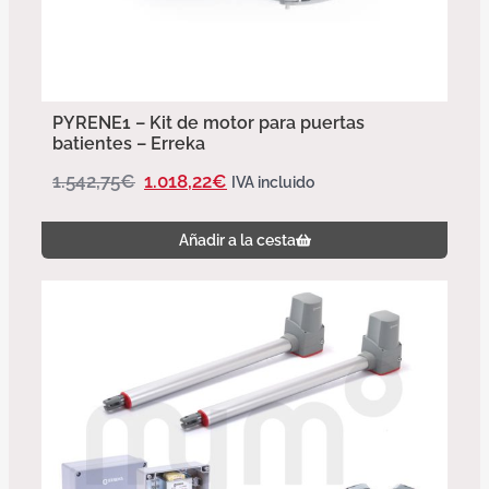
PYRENE1 – Kit de motor para puertas
batientes – Erreka
1.542,75
€
1.018,22
€
IVA incluido
Añadir a la cesta