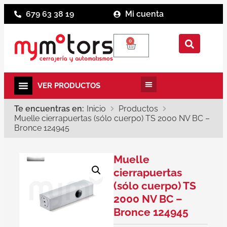
679 63 38 19
Mi cuenta
0
Te encuentras en:
Inicio
Productos
Muelle cierrapuertas (sólo cuerpo) TS 2000 NV BC –
Bronce 124945
Muelle
cierrapuertas
(sólo cuerpo) TS
2000 NV BC –
Bronce 124945