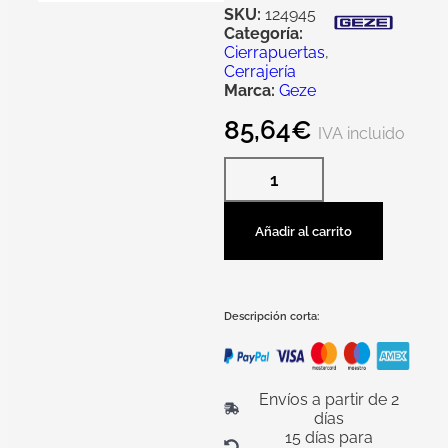
SKU:
124945
Categoría:
Cierrapuertas
,
Cerrajería
Marca:
Geze
85,64
€
IVA incluido
Añadir al carrito
Descripción corta:
Envíos a partir de 2
días
15 días para