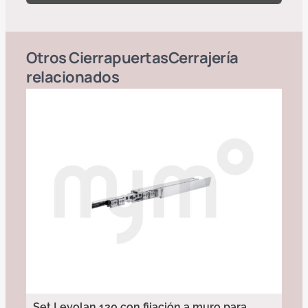
Otros
Cierrapuertas
Cerrajería
relacionados
Set Levolan 120 con fijación a muro para