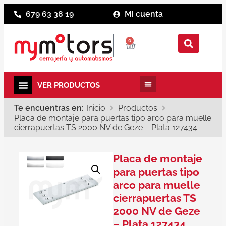
679 63 38 19
Mi cuenta
0
Te encuentras en:
Inicio
Productos
Placa de montaje para puertas tipo arco para muelle
cierrapuertas TS 2000 NV de Geze – Plata 127434
Placa de montaje
para puertas tipo
arco para muelle
cierrapuertas TS
2000 NV de Geze
– Plata 127434