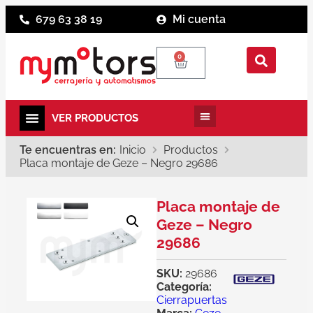
679 63 38 19
Mi cuenta
0
Te encuentras en:
Inicio
Productos
Placa montaje de Geze – Negro 29686
Placa montaje de
Geze – Negro
29686
SKU:
29686
Categoría:
Cierrapuertas