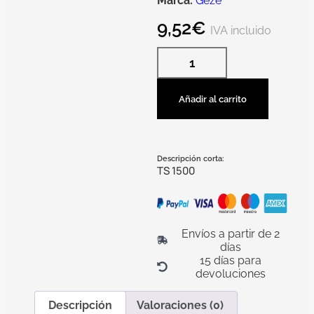
Marca:
Geze
9,52
€
IVA incluido
Añadir al carrito
Descripción corta:
TS 1500
Envíos a partir de 2
días
15 días para
devoluciones
Descripción
Valoraciones (0)