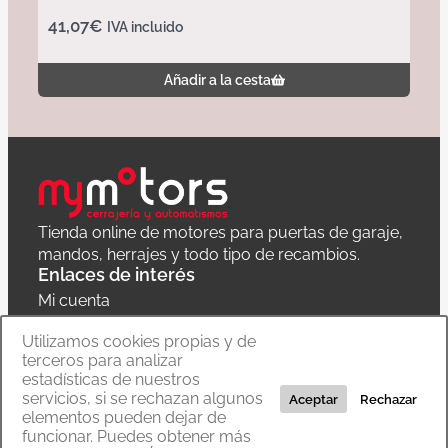
41,07
€
IVA incluido
Añadir a la cesta
Tienda online de motores para puertas de garaje,
mandos, herrajes y todo tipo de recambios.
Enlaces de interés
Mi cuenta
Política de privacidad
Utilizamos cookies propias y de
terceros para analizar
Carrito
estadísticas de nuestros
servicios, si se rechazan algunos
Aceptar
Rechazar
elementos pueden dejar de
funcionar. Puedes obtener más
Copyright © 2020 MyMoTors cerrajería y automatismos