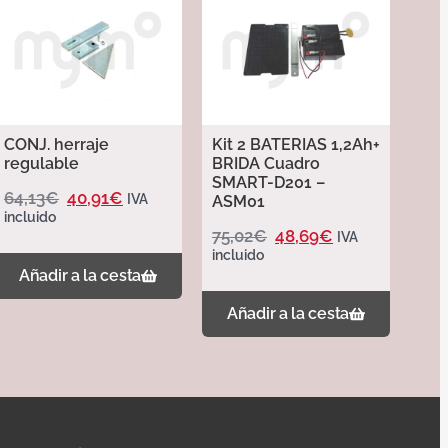
CONJ. herraje
Kit 2 BATERIAS 1,2Ah+
regulable
BRIDA Cuadro
SMART-D201 –
64,13
€
40,91
€
IVA
ASM01
incluido
75,02
€
48,69
€
IVA
incluido
Añadir a la cesta
Añadir a la cesta