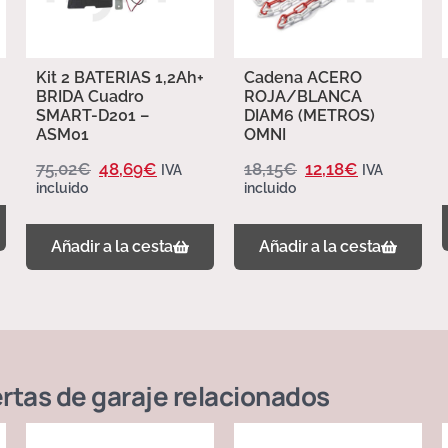
Kit 2 BATERIAS 1,2Ah+
Cadena ACERO
BRIDA Cuadro
ROJA/BLANCA
SMART-D201 –
DIAM6 (METROS)
ASM01
OMNI
75,02
€
48,69
€
18,15
€
12,18
€
IVA
IVA
incluido
incluido
Añadir a la cesta
Añadir a la cesta
rtas de garaje
relacionados