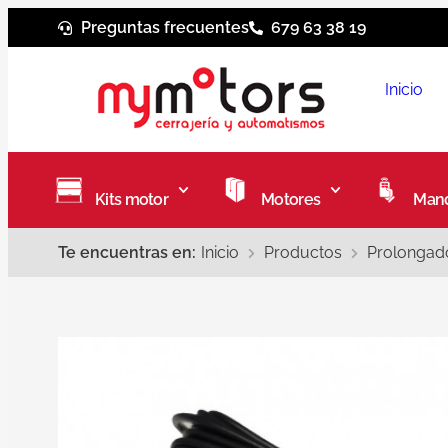
Preguntas frecuentes
679 63 38 19
Inicio
Kits motor
Motores
Mand
Te encuentras en:
Inicio
Productos
Prolongad