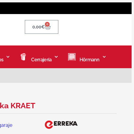
0
0,00
€
os
Cerrajería
Hörmann
eka KRAET
garaje