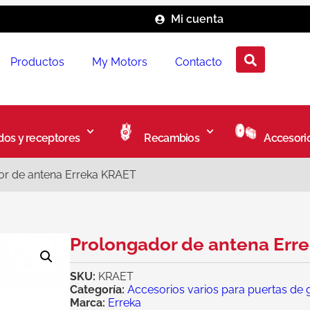
Mi cuenta
Productos
My Motors
Contacto
os y receptores
Recambios
Accesori
or de antena Erreka KRAET
Prolongador de antena Err
SKU:
KRAET
Categoría:
Accesorios varios para puertas de 
Marca:
Erreka