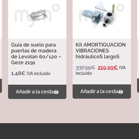
Guía de suelo para
Kit AMORTIGUACION
puertas de madera
VIBRACIONES
de Levolan 60/120 –
hidráulicoS largoS
Geze 2191
337,59
€
219,09
€
IVA
1,48
€
incluido
IVA incluido
Añadir a la cesta
Añadir a la cesta