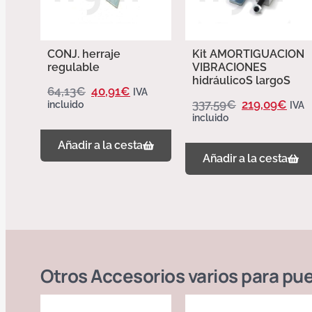
CONJ. herraje
Kit AMORTIGUACION
regulable
VIBRACIONES
hidráulicoS largoS
64,13
€
40,91
€
IVA
337,59
€
219,09
€
incluido
IVA
incluido
Añadir a la cesta
Añadir a la cesta
Otros
Accesorios varios para pue