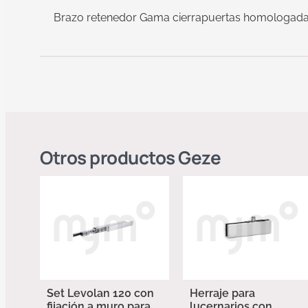
Brazo retenedor Gama cierrapuertas homologad
Otros productos
Geze
Set Levolan 120 con
Herraje para
fijación a muro para
lucernarios con