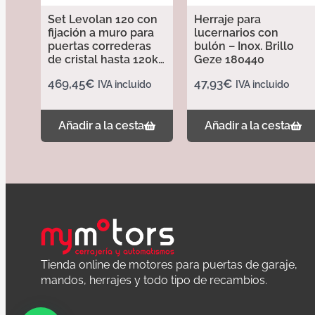
Set Levolan 120 con
Herraje para
fijación a muro para
lucernarios con
puertas correderas
bulón – Inox. Brillo
de cristal hasta 120kg
Geze 180440
longitud 2850mm –
469,45
€
47,93
€
IVA incluido
IVA incluido
Acabado Plata EV1
157940
Añadir a la cesta
Añadir a la cesta
Tienda online de motores para puertas de garaje,
mandos, herrajes y todo tipo de recambios.