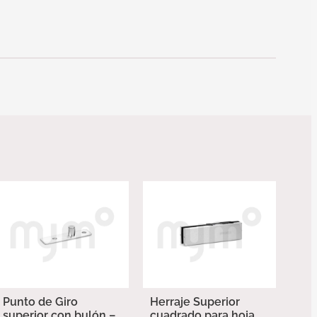
Punto de Giro
Herraje Superior
superior con bulón –
cuadrado para hoja