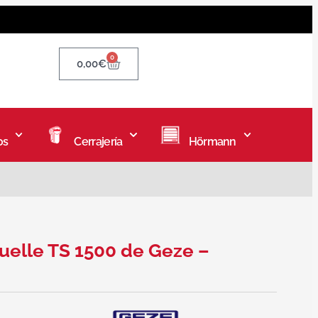
0
0,00
€
os
Cerrajería
Hörmann
uelle TS 1500 de Geze –