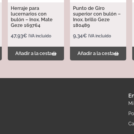
Herraje para
Punto de Giro
lucernarios con
superior con bulón –
bulón – Inox. Mate
Inox. brillo Geze
Geze 169764
180489
47,93
€
9,34
€
IVA incluido
IVA incluido
Añadir a la cesta
Añadir a la cesta
En
Mi
Po
Ca