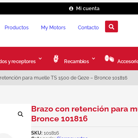
Mi cuenta
Productos
My Motors
Contacto
os y receptores
Recambios
Accesori
retención para muelle TS 1500 de Geze – Bronce 101816
Brazo con retención para m
Bronce 101816
SKU:
101816