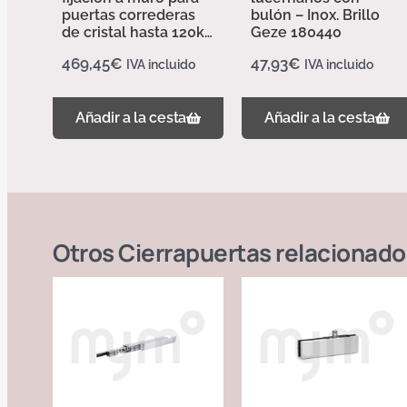
puertas correderas
bulón – Inox. Brillo
de cristal hasta 120kg
Geze 180440
longitud 2850mm –
469,45
€
47,93
€
IVA incluido
IVA incluido
Acabado Plata EV1
157940
Añadir a la cesta
Añadir a la cesta
Otros
Cierrapuertas
relacionado