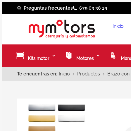
Preguntas frecuentes
679 63 38 19
Inicio
Kits motor
Motores
Mand
Te encuentras en:
Inicio
Productos
Brazo con 