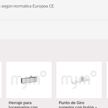
a según normativa Europea CE
Herraje para
Punto de Giro
lucernarios con
superior con bulón –