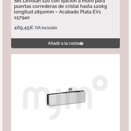
Set Levolan 120 con fijación a muro para
puertas correderas de cristal hasta 120kg
longitud 2850mm – Acabado Plata EV1
157940
469,45
€
IVA incluido
Añadir a la cesta