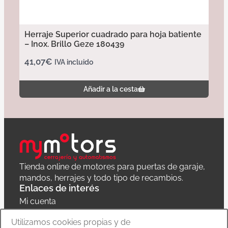
Herraje Superior cuadrado para hoja batiente
– Inox. Brillo Geze 180439
41,07
€
IVA incluido
Añadir a la cesta
Tienda online de motores para puertas de garaje,
mandos, herrajes y todo tipo de recambios.
Enlaces de interés
Mi cuenta
Política de privacidad
Utilizamos cookies propias y de