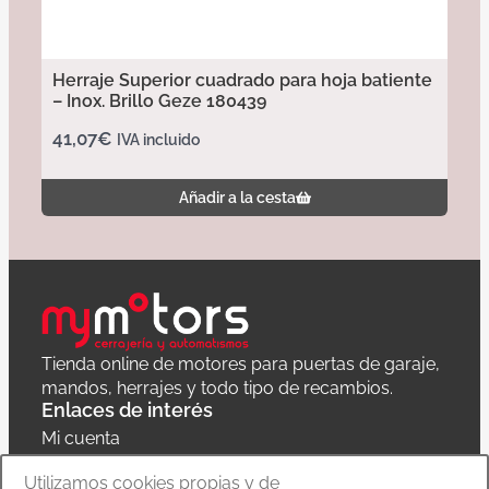
Herraje Superior cuadrado para hoja batiente
– Inox. Brillo Geze 180439
41,07
€
IVA incluido
Añadir a la cesta
Tienda online de motores para puertas de garaje,
mandos, herrajes y todo tipo de recambios.
Enlaces de interés
Mi cuenta
Política de privacidad
Utilizamos cookies propias y de