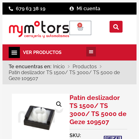
679 63 38 19
Mi cuenta
0
Te encuentras en:
Inicio
Productos
Patín deslizador TS 1500/ TS 3000/ TS 5000 de
Geze 109507
Patín deslizador
TS 1500/ TS
3000/ TS 5000 de
Geze 109507
SKU: