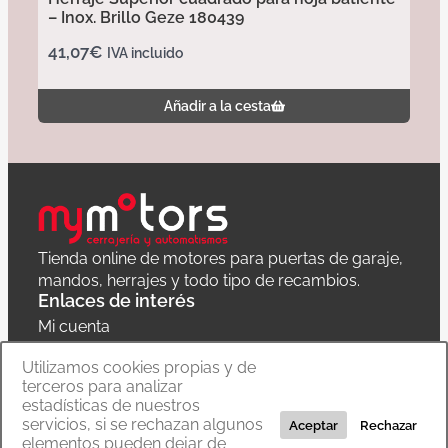
– Inox. Brillo Geze 180439
41,07
€
IVA incluido
Añadir a la cesta
Tienda online de motores para puertas de garaje,
mandos, herrajes y todo tipo de recambios.
Enlaces de interés
Mi cuenta
Política de privacidad
Utilizamos cookies propias y de
terceros para analizar
Carrito
estadísticas de nuestros
servicios, si se rechazan algunos
Aceptar
Rechazar
elementos pueden dejar de