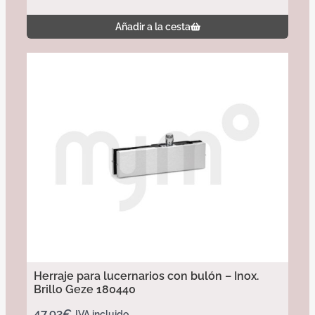
Añadir a la cesta
Herraje para lucernarios con bulón – Inox.
Brillo Geze 180440
47,93
€
IVA incluido