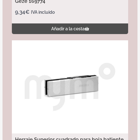
Geze 169774
9,34
€
IVA incluido
Añadir a la cesta
Herraje Superior cuadrado para hoja batiente