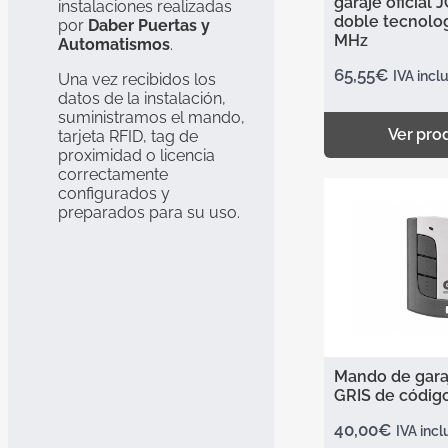
garaje oficial 
instalaciones realizadas
doble tecnolog
por
Daber Puertas y
MHz
Automatismos
.
65,55
€
IVA incl
Una vez recibidos los
datos de la instalación,
suministramos el mando,
Ver pro
tarjeta RFID, tag de
proximidad o licencia
correctamente
configurados y
preparados para su uso.
Mando de gara
GRIS de códig
40,00
€
IVA incl