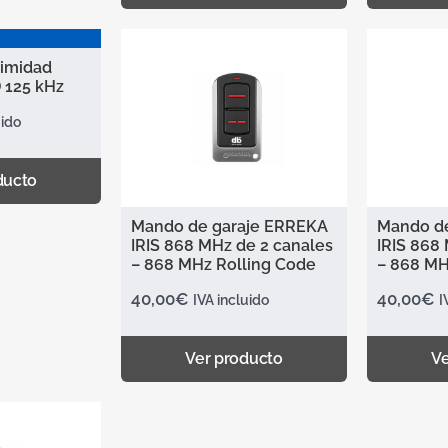
ximidad
 125 kHz
uido
ducto
Mando de garaje ERREKA
Mando d
IRIS 868 MHz de 2 canales
IRIS 868
– 868 MHz Rolling Code
– 8
40,00
€
40,00
€
IVA incluido
I
Ver producto
Ve