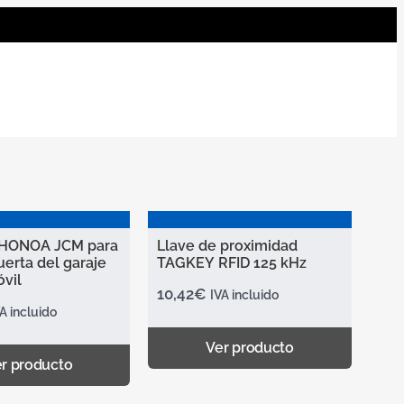
 HONOA JCM para
Llave de proximidad
puerta del garaje
TAGKEY RFID 125 kHz
óvil
10,42
€
IVA incluido
A incluido
Ver producto
r producto