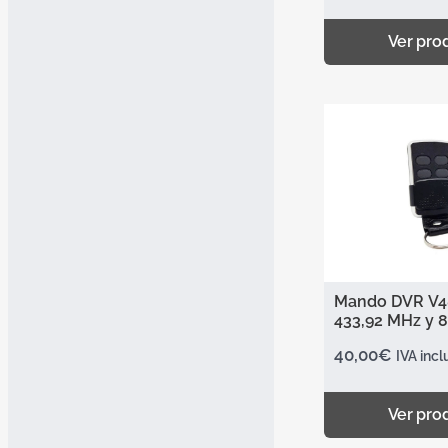
Ver pro
Mando DVR V48
433,92 MHz y 
40,00
€
IVA incl
Ver pro