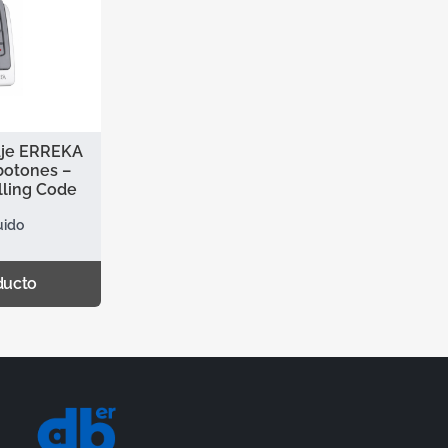
aje ERREKA
 botones –
lling Code
uido
ducto