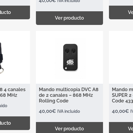
40,00
€
IVA incluido
ducto
Ve
Ver producto
 4 canales
Mando multicopia DVC A8
Mando mu
868 MHz
de 2 canales – 868 MHz
SUPER 2 
Rolling Code
Code 433
uido
40,00
€
40,00
€
IVA incluido
I
ducto
Ver producto
Ve