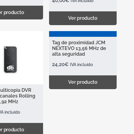
40,00
€
IVA incluido
r producto
Ver producto
Tag de proximidad JCM
NEXTEVO 13,56 MHz de
alta seguridad
24,20
€
IVA incluido
Ver producto
lticopia DVR
canales Rolling
,92 MHz
VA incluido
r producto