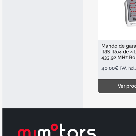
Mando de gar
IRIS IR04 de 4
433,92 MHz Ro
40,00
€
IVA incl
Ver pro