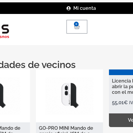
Mi cuenta
0
ades de vecinos
Licencia
abrir la 
con el m
55,01
€
IV
Ve
Mando de
GO-PRO MINI Mando de