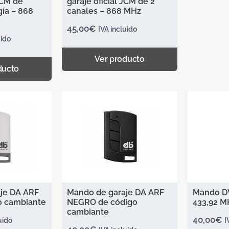
JCM de
garaje oficial JCM de 2
ía – 868
canales – 868 MHz
45,00
€
IVA incluido
uido
Ver producto
ducto
je DA ARF
Mando de garaje DA ARF
Mando DV
o cambiante
NEGRO de código
433,92 M
cambiante
40,00
€
uido
I