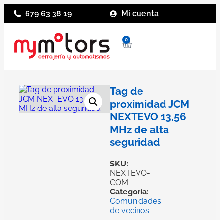
679 63 38 19
Mi cuenta
0
Tag de
proximidad JCM
NEXTEVO 13,56
MHz de alta
seguridad
SKU:
NEXTEVO-
COM
Categoría:
Comunidades
de vecinos