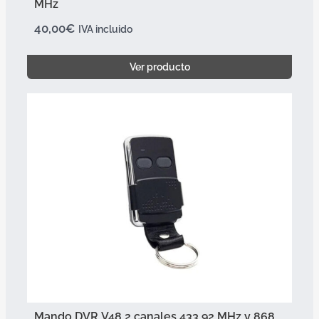
MHz
40,00
€
IVA incluido
Ver producto
Mando DVR V48 2 canales 433,92 MHz y 868