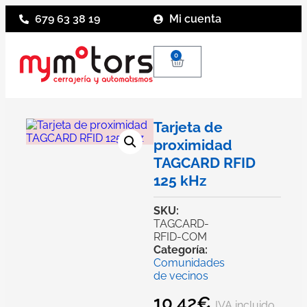
679 63 38 19
Mi cuenta
0
Tarjeta de
proximidad
TAGCARD RFID
125 kHz
SKU:
TAGCARD-
RFID-COM
Categoría:
Comunidades
de vecinos
10,42
€
IVA incluido