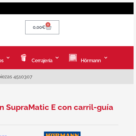
0
0,00
€
os
Cerrajería
Hörmann
piezas 4510307
n SupraMatic E con carril-guía