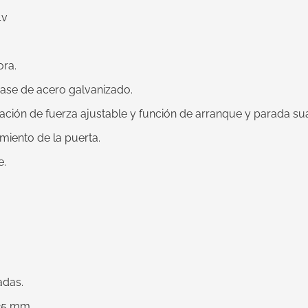
4v
ora.
 base de acero galvanizado.
ación de fuerza ajustable y función de arranque y parada su
iento de la puerta.
e.
adas.
125 mm.