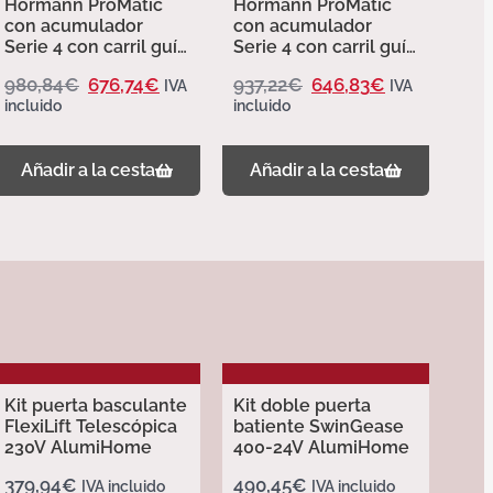
Hormann ProMatic
Hormann ProMatic
con acumulador
con acumulador
Serie 4 con carril guía
Serie 4 con carril guía
FS 10 m 4510542
FS 10 K 4510542
980,84
€
676,74
€
937,22
€
646,83
€
IVA
IVA
incluido
incluido
Añadir a la cesta
Añadir a la cesta
Kit puerta basculante
Kit doble puerta
FlexiLift Telescópica
batiente SwinGease
230V AlumiHome
400-24V AlumiHome
379,94
€
490,45
€
IVA incluido
IVA incluido