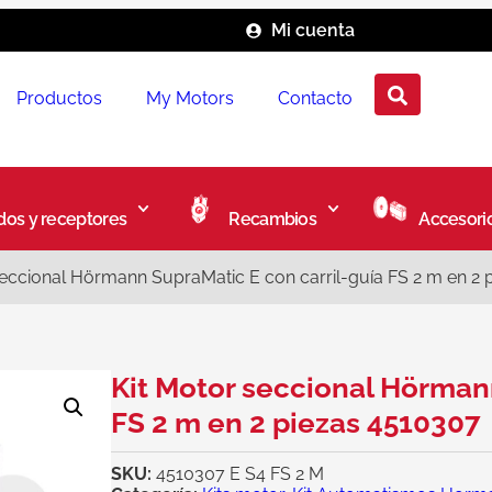
Mi cuenta
Productos
My Motors
Contacto
os y receptores
Recambios
Accesori
seccional Hörmann SupraMatic E con carril-guía FS 2 m en 2 
Kit Motor seccional Hörman
FS 2 m en 2 piezas 4510307
SKU:
4510307 E S4 FS 2 M