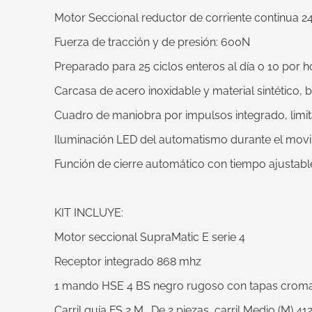
Motor Seccional reductor de corriente continua 2
Fuerza de tracción y de presión: 600N
Preparado para 25 ciclos enteros al día o 10 por h
Carcasa de acero inoxidable y material sintético,
Cuadro de maniobra por impulsos integrado, limit
Iluminación LED del automatismo durante el movim
Función de cierre automático con tiempo ajustabl
KIT INCLUYE:
Motor seccional SupraMatic E serie 4
Receptor integrado 868 mhz
1 mando HSE 4 BS negro rugoso con tapas crom
Carril guía FS 2 M . De 2 piezas, carril Medio (M) 4