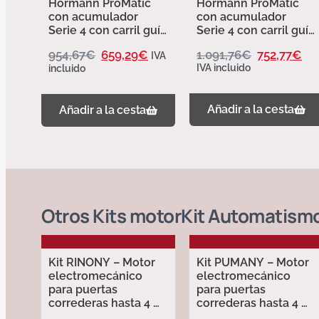
Hormann ProMatic
Hormann ProMatic
con acumulador
con acumulador
Serie 4 con carril guía
Serie 4 con carril guía
FS 2 K 4510542
FS 2 L 4510542
954,67
€
659,29
€
1.091,76
€
752,77
€
IVA
IVA incluido
incluido
Añadir a la cesta
Añadir a la cesta
Otros
Kits motor
Kit Automatism
Kit RINONY – Motor
Kit PUMANY – Motor
electromecánico
electromecánico
para puertas
para puertas
correderas hasta 4 m
correderas hasta 4 m
y 600 kg – Erreka
y 400 kg -Erreka