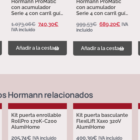
Hormann ProMatic
Hormann ProMatic
con acumulador
con acumulador
Serie 4 con carril guía
Serie 4 con carril guía
FS 10 L 4510542
FS 2 m 4510542
1.073,06
€
740,30
€
999,53
€
689,20
€
IVA
IVA incluido
incluido
Añadir a la cesta
Añadir a la cesta
os Hormann
relacionados
Kit puerta enrollable
Kit puerta basculante
RollPro 170K-C200
FlexiLift Xaxo 320V
AlumiHome
AlumiHome
205,74
€
400,39
€
IVA incluido
IVA incluido