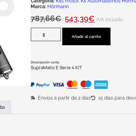
Categoría:
Kits motor
,
Kit Automatismos Horm
Marca:
Hörmann
787,66
€
543,39
€
IVA incluido
Añadir al carrito
Descripción corta:
SupraMatic E Serie 4 KIT
Envíos a partir de 2 días
15 días para dev
to