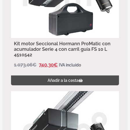
Kit motor Seccional Hormann ProMatic con
acumulador Serie 4 con carril guía FS 10 L
4510542
1.073,06
€
740,30
€
IVA incluido
Añadir a la cesta