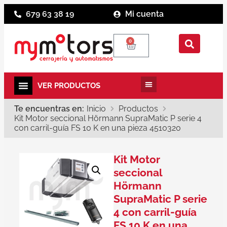
679 63 38 19
Mi cuenta
0
Te encuentras en:
Inicio
Productos
Kit Motor seccional Hörmann SupraMatic P serie 4
con carril-guía FS 10 K en una pieza 4510320
Kit Motor
seccional
Hörmann
SupraMatic P serie
4 con carril-guía
FS 10 K en una