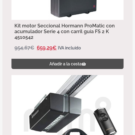
Kit motor Seccional Hormann ProMatic con
acumulador Serie 4 con carril guía FS 2 K
4510542
954,67
€
659,29
€
IVA incluido
Añadir a la cesta