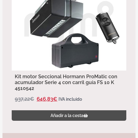
Kit motor Seccional Hormann ProMatic con
acumulador Serie 4 con carril guía FS 10 K
4510542
937,22
€
646,83
€
IVA incluido
Añadir a la cesta