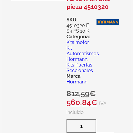
pieza 4510320
SKU:
4510320 E
S4 FS 10 K
Categoría:
Kits motor
,
Kit
Automatismos
Hormann
,
Kits Puertas
Seccionales
Marca:
Hörmann
812,59
€
560,84
€
IVA
incluido